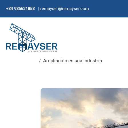
+34 935621853
| remayser@remayser.com
Ampliación en una industria