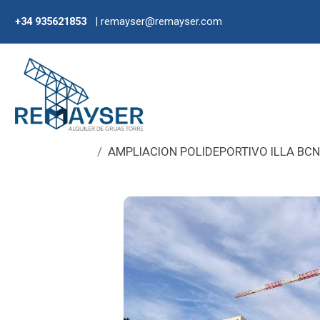
+34 935621853
| remayser@remayser.com
AMPLIACION POLIDEPORTIVO ILLA BCN